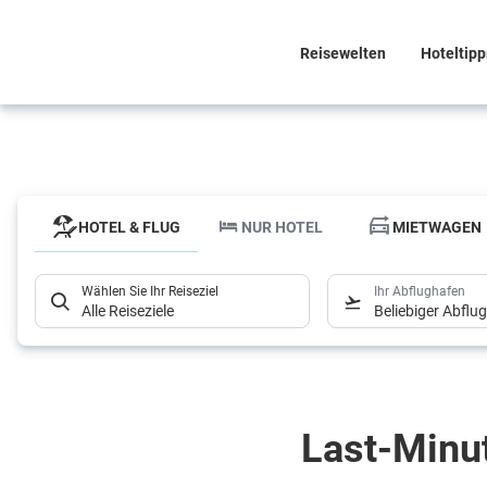
Reisewelten
Hoteltipp
HOTEL & FLUG
NUR HOTEL
MIETWAGEN
Wählen Sie Ihr Reiseziel
Ihr Abflughafen
Alle Reiseziele
Beliebiger Abflu
HOTEL & FLUG
NUR HOTEL
MIETWAGEN
Wählen Sie Ihr Reiseziel
Ihr Abflughafen
Last-Minu
Alle Reiseziele
Beliebiger Abflu