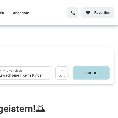
Favoriten
akt
Angebote
r wird verreisen
SUCHE
Erwachsene
Keine Kinder
Mehr
r wird verreisen
eistern!🌅
SUCHE
Erwachsene
Keine Kinder
Mehr