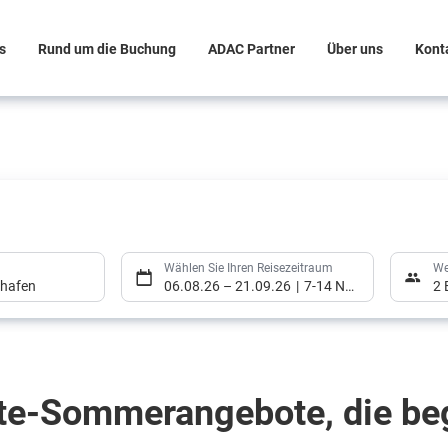
s
Rund um die Buchung
ADAC Partner
Über uns
Kont
Wählen Sie Ihren Reisezeitraum
We
ghafen
06.08.26
–
21.09.26
7-14 Nächte
2 
Wählen Sie Ihren Reisezeitraum
We
te-Sommerangebote, die beg
ghafen
06.08.26
–
21.09.26
7-14 Nächte
2 