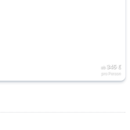
345
€
ab
pro Person