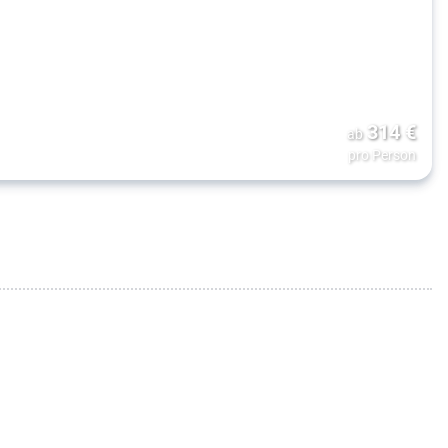
314
€
ab
pro Person