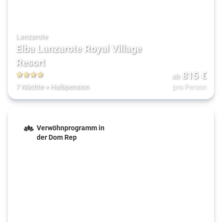
Lanzarote
Elba Lanzarote Royal Village
Resort
815
€
ab
4
7 Nächte
+
Halbpension
pro Person
Verwöhnprogramm in
der Dom Rep