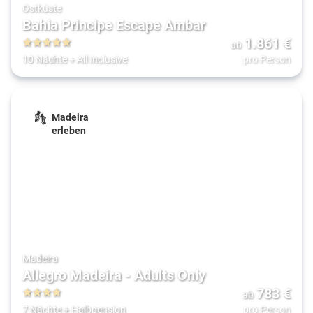
Ostküste
Bahia Principe Escape Ambar
1.861
€
ab
5
10 Nächte
+
All Inclusive
pro Person
Madeira
erleben
Madeira
Allegro Madeira - Adults Only
783
€
ab
4
7 Nächte
+
Halbpension
pro Person