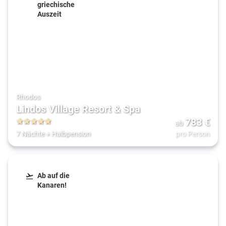
griechische
Auszeit
Rhodos
Lindos Village Resort & Spa
783
€
ab
5
7 Nächte
+
Halbpension
pro Person
Ab auf die
Kanaren!