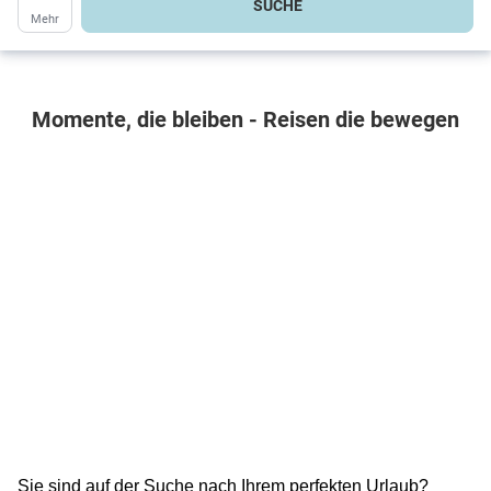
SUCHE
Mehr
Wirklichkeit
werden lassen.
Momente, die bleiben - Reisen die bewegen
Jetzt Angebot finden
Sie sind auf der Suche nach Ihrem perfekten Urlaub?