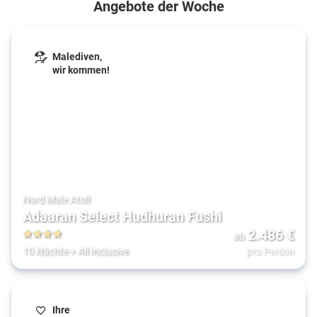
Angebote der Woche
Malediven,
wir kommen!
Nord Male Atoll
Adaaran Select Hudhuran Fushi
2.486
€
ab
4
10 Nächte
+
All Inclusive
pro Person
Ihre