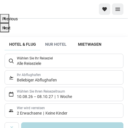
Previous
Next
Vertrauen
HOTEL & FLUG
NUR HOTEL
MIETWAGEN
Sie auf
persönliche
und
Wählen Sie Ihr Reiseziel
Alle Reiseziele
individuelle
Betreuung
Ihr Abflughafen
Erleben Sie
Beliebiger Abflughafen
unvergessliche
Wählen Sie Ihren Reisezeitraum
Momente mit
10.08.26
–
08.10.27
1 Woche
unseren
Wer wird verreisen
Reiseexperten,
2 Erwachsene
Keine Kinder
die Ihre
Reiseträume