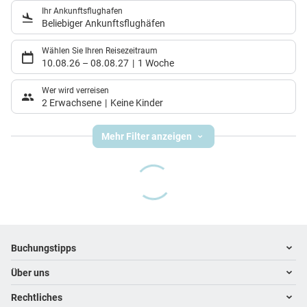
Ihr Ankunftsflughafen
Beliebiger Ankunftsflughäfen
Wählen Sie Ihren Reisezeitraum
10.08.26
–
08.08.27
1 Woche
Wer wird verreisen
2 Erwachsene
Keine Kinder
Mehr Filter anzeigen
Footer
Footer navigation
Buchungstipps
Über uns
Warum im Reisebüro buchen
Hoteltipps
Rechtliches
Kontakt