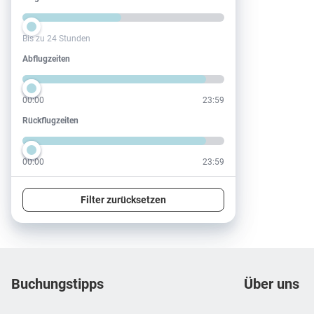
Bis zu 24 Stunden
Abflugzeiten
Abflugzeiten
00:00
23:59
Rückflugzeiten
Rückflugzeiten
00:00
23:59
Filter zurücksetzen
Footer
Footer navigation
Buchungstipps
Über uns