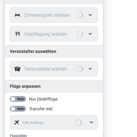
Zimmertypen wählen
Verpflegung wählen
Veranstalter auswählen
Veranstalter wählen
Flüge anpassen
Nur Direktflüge
Nein
Transfer inkl.
Nein
Alle Airlines
Flugzeiten
Flugzeiten