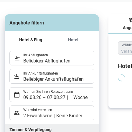
Angebote filtern
Ange
Hote
Hotel & Flug
Hotel
Wählen
Veran
Ihr Abflughafen
Beliebiger Abflughafen
Hote
Ihr Ankunftsflughafen
Beliebiger Ankunftsflughäfen
Wählen Sie Ihren Reisezeitraum
09.08.26
–
07.08.27
1 Woche
Wer wird verreisen
2 Erwachsene
Keine Kinder
Zimmer & Verpflegung